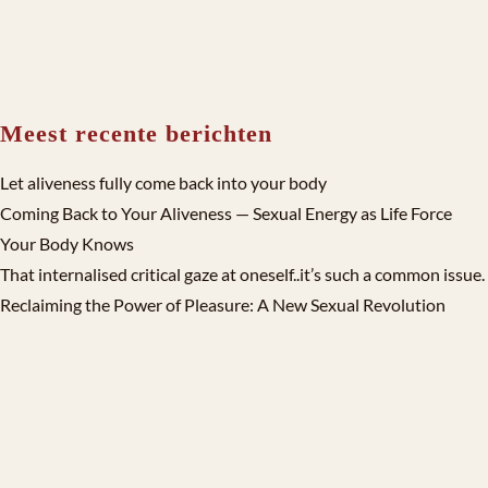
Meest recente berichten
Let aliveness fully come back into your body
Coming Back to Your Aliveness — Sexual Energy as Life Force
Your Body Knows
That internalised critical gaze at oneself..it’s such a common issue.
Reclaiming the Power of Pleasure: A New Sexual Revolution
initiated by Women
Dear powerful woman 2,
Dear Powerful woman,
When love comes at the cost of yourself
Categorieën