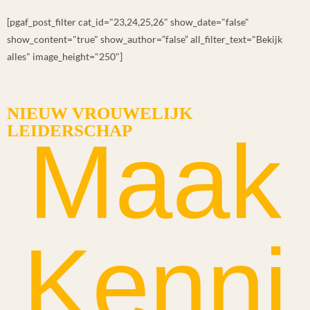
[pgaf_post_filter cat_id="23,24,25,26" show_date="false"
show_content="true" show_author=”false” all_filter_text="Bekijk
alles" image_height="250"]
NIEUW VROUWELIJK
LEIDERSCHAP
Maak
Kenni